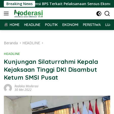
Langsung
Terima Audiensi BPS Terkait Pelaksanaan Sensus Ekonomi 2026
Breaking News
ke
konten
HOME
HEADLINE
POLITIK
EKONOMI
PERISTIWA
LUAR
Beranda
HEADLINE
HEADLINE
Kunjungan Silaturrahmi Kepala
Kejaksaan Tinggi DKI Disambut
Ketum SMSI Pusat
Redaksi Moderasi
30 Mei 2022