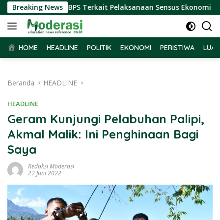
Langsung
ima Audiensi BPS Terkait Pelaksanaan Sensus Ekonomi 2026
Breaking News
ke
konten
HOME
HEADLINE
POLITIK
EKONOMI
PERISTIWA
LUAR
Beranda
HEADLINE
HEADLINE
Geram Kunjungi Pelabuhan Palipi,
Akmal Malik: Ini Penghinaan Bagi
Saya
Redaksi Moderasi
22 Juni 2022