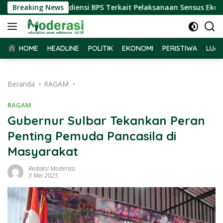
Langsung
ar Terima Audiensi BPS Terkait Pelaksanaan Sensus Ekonomi 2
Breaking News
ke
konten
HOME
HEADLINE
POLITIK
EKONOMI
PERISTIWA
LUAR
Beranda
RAGAM
RAGAM
Gubernur Sulbar Tekankan Peran
Penting Pemuda Pancasila di
Masyarakat
Redaksi Moderasi
3 Mei 2025