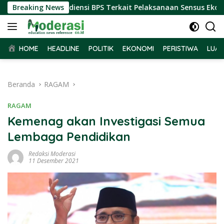
Langsung
bar Terima Audiensi BPS Terkait Pelaksanaan Sensus Ekonomi 2
Breaking News
ke
konten
HOME
HEADLINE
POLITIK
EKONOMI
PERISTIWA
LUAR
Beranda
RAGAM
RAGAM
Kemenag akan Investigasi Semua
Lembaga Pendidikan
Redaksi Moderasi
11 Desember 2021