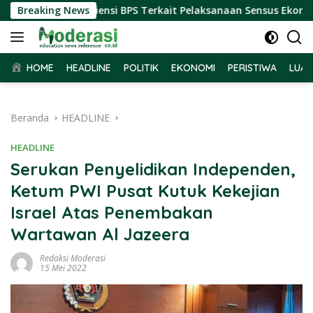
Langsung
 Terima Audiensi BPS Terkait Pelaksanaan Sensus Ekonomi 202
Breaking News
ke
konten
HOME
HEADLINE
POLITIK
EKONOMI
PERISTIWA
LUAR
Beranda
HEADLINE
HEADLINE
Serukan Penyelidikan Independen,
Ketum PWI Pusat Kutuk Kekejian
Israel Atas Penembakan
Wartawan Al Jazeera
Redaksi Moderasi
15 Mei 2022