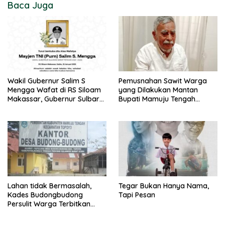
Baca Juga
Wakil Gubernur Salim S
Pemusnahan Sawit Warga
Mengga Wafat di RS Siloam
yang Dilakukan Mantan
Makassar, Gubernur Sulbar
Bupati Mamuju Tengah
Sampaikan Duka Mendalam
Berpotensi Pidana
Lahan tidak Bermasalah,
Tegar Bukan Hanya Nama,
Kades Budongbudong
Tapi Pesan
Persulit Warga Terbitkan
Sporadik