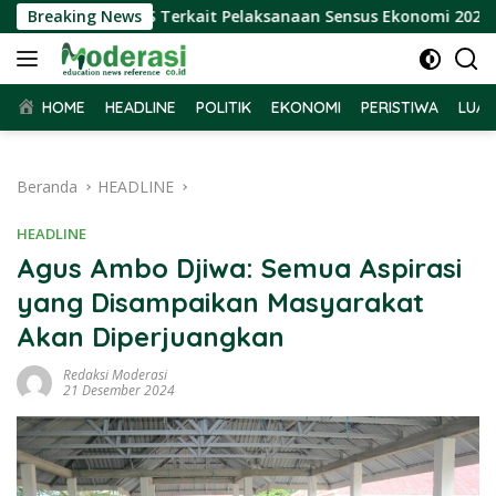
Langsung
 Audiensi BPS Terkait Pelaksanaan Sensus Ekonomi 2026
Breaking News
ke
konten
HOME
HEADLINE
POLITIK
EKONOMI
PERISTIWA
LUAR
Beranda
HEADLINE
HEADLINE
Agus Ambo Djiwa: Semua Aspirasi
yang Disampaikan Masyarakat
Akan Diperjuangkan
Redaksi Moderasi
21 Desember 2024