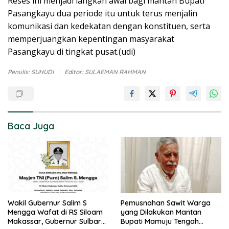
Reses ini menjadi langkah awal bagi mantan Bupati
Pasangkayu dua periode itu untuk terus menjalin
komunikasi dan kedekatan dengan konstituen, serta
memperjuangkan kepentingan masyarakat
Pasangkayu di tingkat pusat.(udi)
Penulis: SUHUDI
Editor: SULAEMAN RAHMAN
Baca Juga
Wakil Gubernur Salim S
Pemusnahan Sawit Warga
Mengga Wafat di RS Siloam
yang Dilakukan Mantan
Makassar, Gubernur Sulbar
Bupati Mamuju Tengah