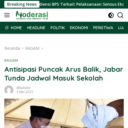
Langsung
ar Terima Audiensi BPS Terkait Pelaksanaan Sensus Ekonomi 20
Breaking News
ke
konten
HOME
HEADLINE
POLITIK
EKONOMI
PERISTIWA
LUAR
Beranda
RAGAM
RAGAM
Antisipasi Puncak Arus Balik, Jabar
Tunda Jadwal Masuk Sekolah
Mbahdot
5 Mei 2022