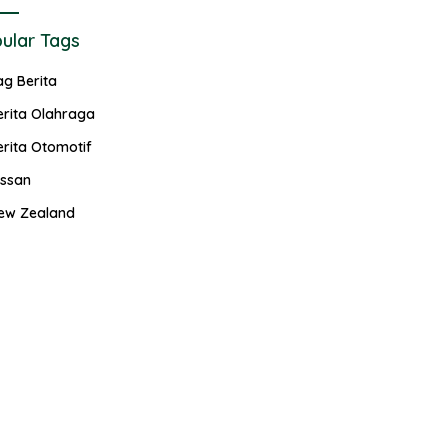
ular Tags
ag Berita
erita Olahraga
erita Otomotif
issan
ew Zealand