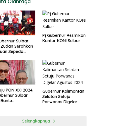
ita Olahraga
Pj Gubernur Resmikan
Kantor KONI Sulbar
ubernur Sulbar
 Zudan Serahkan
tuan Sepeda
k Atlet Berlaga di
 2024
ju PON XXI 2024,
Gubernur Kalimantan
ubernur Sulbar
Selatan Setuju
 Bantu
Porwanas Digelar
urangan
Agustus 2024
garan KONI
Selengkapnya