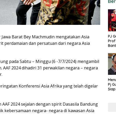
Ber
PJ G
Jawa Barat Bey Machmudin mengatakan Asia
Prof
rit perdamaian dan persatuan dari negara Asia
Ban
untu
PON
dung pada Sabtu – Minggu (6 -7/7/2024) mengambil
n. AAF 2024 dihadiri 31 perwakilan negara – negara
r.
Menu
Pj G
ingatan Konferensi Asia Afrika yang telah digelar
Siap
Kek
Ang
 AAF 2024 sejalan dengan spirit Dasasila Bandung
alik kebersamaan negara- negara di kawasan Asia