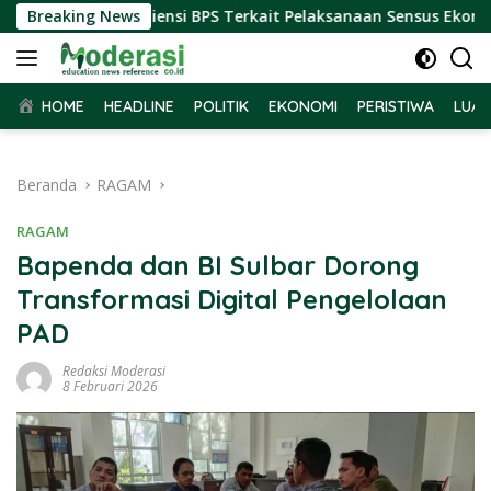
Langsung
r Terima Audiensi BPS Terkait Pelaksanaan Sensus Ekonomi 20
Breaking News
ke
konten
HOME
HEADLINE
POLITIK
EKONOMI
PERISTIWA
LUAR
Beranda
RAGAM
RAGAM
Bapenda dan BI Sulbar Dorong
Transformasi Digital Pengelolaan
PAD
Redaksi Moderasi
8 Februari 2026