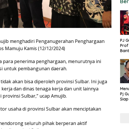
Ber
PJ G
Amujib menghadiri Penganugerahan Penghargaan
Prof
tos Mamuju Kamis (12/12/2024)
Ban
untu
a para penerima penghargaan, menurutnya ini
PON
usi untuk pembangunan daerah.
idak akan bisa diperoleh provinsi Sulbar. Ini juga
 kerja dan dinas tenaga kerja dan unit lainnya
Menu
Pj G
 provinsi Sulbar,” ucap Amujib.
Siap
Kek
or usaha di provinsi Sulbar akan menciptakan
Ang
endorong seluruh pihak berperan aktif