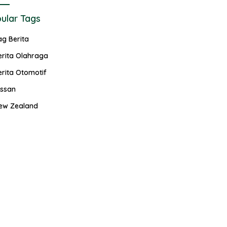
ular Tags
ag Berita
erita Olahraga
erita Otomotif
issan
ew Zealand