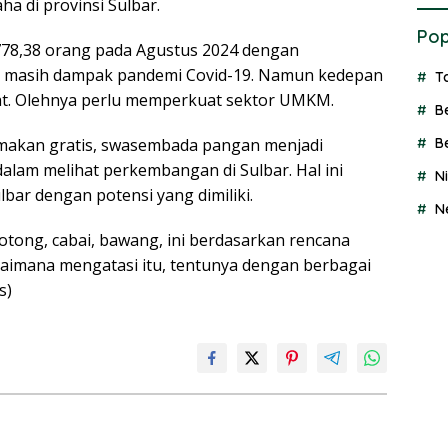
a di provinsi Sulbar.
Pop
a 778,38 orang pada Agustus 2024 dengan
ni masih dampak pandemi Covid-19. Namun kedepan
T
at. Olehnya perlu memperkuat sektor UMKM.
B
 makan gratis, swasembada pangan menjadi
B
dalam melihat perkembangan di Sulbar. Hal ini
N
lbar dengan potensi yang dimiliki.
N
 potong, cabai, bawang, ini berdasarkan rencana
gaimana mengatasi itu, tentunya dengan berbagai
s)