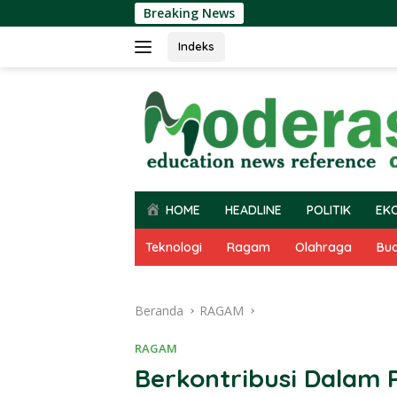
Langsung
Breaking News
ke
konten
Indeks
HOME
HEADLINE
POLITIK
EK
Teknologi
Ragam
Olahraga
Bu
Beranda
RAGAM
RAGAM
Berkontribusi Dalam