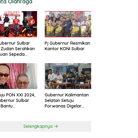
ita Olahraga
ubernur Sulbar
Pj Gubernur Resmikan
 Zudan Serahkan
Kantor KONI Sulbar
tuan Sepeda
k Atlet Berlaga di
 2024
ju PON XXI 2024,
Gubernur Kalimantan
ubernur Sulbar
Selatan Setuju
 Bantu
Porwanas Digelar
urangan
Agustus 2024
garan KONI
Selengkapnya