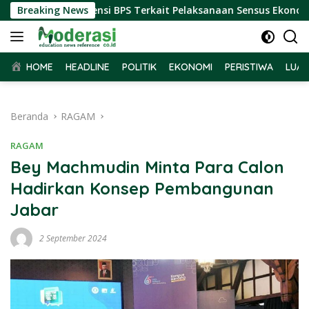
Langsung
 Terima Audiensi BPS Terkait Pelaksanaan Sensus Ekonomi 2026
Breaking News
ke
konten
HOME
HEADLINE
POLITIK
EKONOMI
PERISTIWA
LUAR
Beranda
RAGAM
RAGAM
Bey Machmudin Minta Para Calon
Hadirkan Konsep Pembangunan
Jabar
2 September 2024