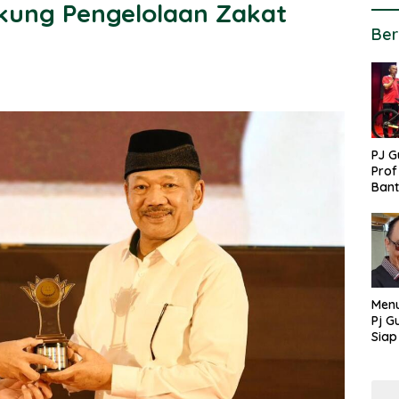
kung Pengelolaan Zakat
Ber
PJ G
Prof
Ban
untu
PON
Menu
Pj G
Siap
Kek
Ang