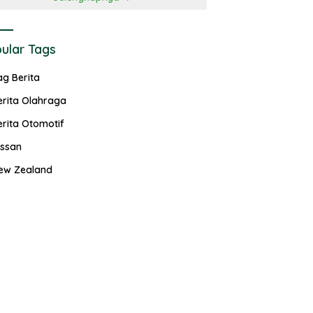
ular Tags
ag Berita
erita Olahraga
erita Otomotif
issan
ew Zealand