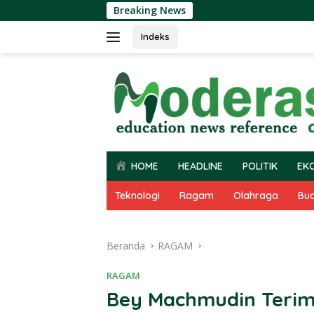
Langsung
Breaking News
ke
konten
Indeks
HOME
HEADLINE
POLITIK
EK
Teknologi
Ragam
Olahraga
Bu
Beranda
RAGAM
RAGAM
Bey Machmudin Terim