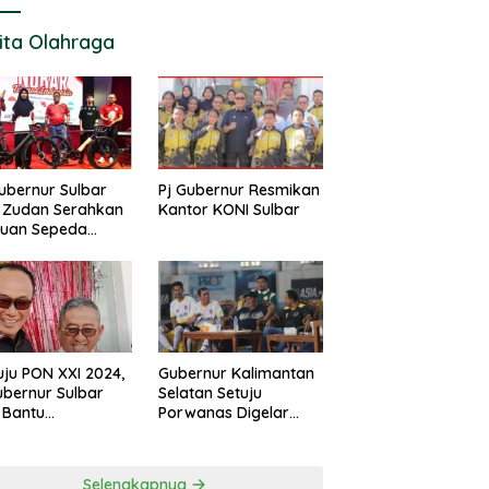
ita Olahraga
ubernur Sulbar
Pj Gubernur Resmikan
 Zudan Serahkan
Kantor KONI Sulbar
tuan Sepeda
k Atlet Berlaga di
 2024
ju PON XXI 2024,
Gubernur Kalimantan
ubernur Sulbar
Selatan Setuju
 Bantu
Porwanas Digelar
urangan
Agustus 2024
garan KONI
Selengkapnya