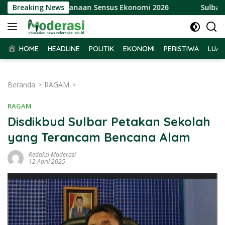
Langsung
Terkait Pelaksanaan Sensus Ekonomi 2026
Breaking News
Sulbar Raih 
ke
konten
HOME
HEADLINE
POLITIK
EKONOMI
PERISTIWA
LUAR
Beranda
RAGAM
RAGAM
Disdikbud Sulbar Petakan Sekolah
yang Terancam Bencana Alam
Redaksi Moderasi
12 April 2025