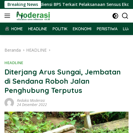
Langsung
ar Terima Audiensi BPS Terkait Pelaksanaan Sensus Ekonomi 2
Breaking News
ke
konten
HOME
HEADLINE
POLITIK
EKONOMI
PERISTIWA
LUAR
Beranda
HEADLINE
HEADLINE
Diterjang Arus Sungai, Jembatan
di Sendana Roboh Jalan
Penghubung Terputus
Redaksi Moderasi
24 Desember 2022