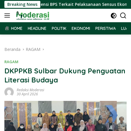
Langsung
r Terima Audiensi BPS Terkait Pelaksanaan Sensus Ekonomi 202
Breaking News
ke
konten
HOME
HEADLINE
POLITIK
EKONOMI
PERISTIWA
LUAR
Beranda
RAGAM
RAGAM
DKPPKB Sulbar Dukung Penguatan
Literasi Budaya
Redaksi Moderasi
30 April 2026