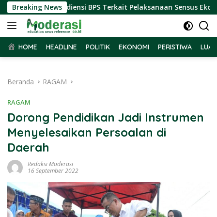
Langsung
ar Terima Audiensi BPS Terkait Pelaksanaan Sensus Ekonomi 2
Breaking News
ke
konten
HOME
HEADLINE
POLITIK
EKONOMI
PERISTIWA
LUAR
Beranda
RAGAM
RAGAM
Dorong Pendidikan Jadi Instrumen
Menyelesaikan Persoalan di
Daerah
Redaksi Moderasi
16 September 2022