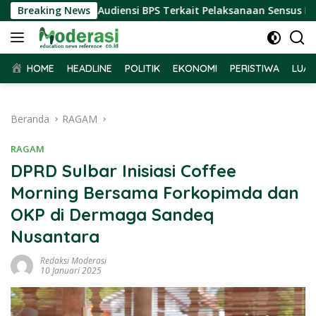
Langsung
Sulbar Terima Audiensi BPS Terkait Pelaksanaan Sensus Ekono
Breaking News
ke
konten
HOME
HEADLINE
POLITIK
EKONOMI
PERISTIWA
LUAR
Beranda
RAGAM
RAGAM
DPRD Sulbar Inisiasi Coffee
Morning Bersama Forkopimda dan
OKP di Dermaga Sandeq
Nusantara
Redaksi Moderasi
10 Januari 2025