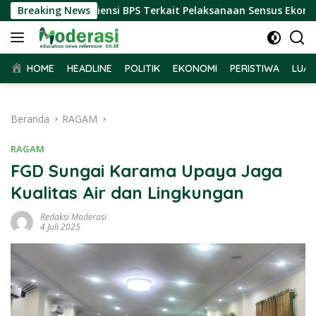
Langsung
 Terima Audiensi BPS Terkait Pelaksanaan Sensus Ekonomi 202
Breaking News
ke
konten
HOME
HEADLINE
POLITIK
EKONOMI
PERISTIWA
LUAR
Beranda
RAGAM
RAGAM
FGD Sungai Karama Upaya Jaga
Kualitas Air dan Lingkungan
Redaksi Moderasi
4 Juli 2025