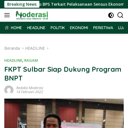
Langsung
Terima Audiensi BPS Terkait Pelaksanaan Sensus Ekonomi 2026
Breaking News
ke
konten
HOME
HEADLINE
POLITIK
EKONOMI
PERISTIWA
LUAR
Beranda
HEADLINE
HEADLINE
,
RAGAM
FKPT Sulbar Siap Dukung Program
BNPT
Redaksi Moderasi
14 Februari 2022