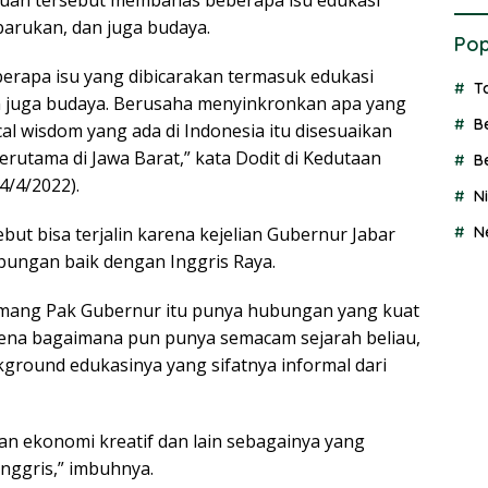
uan tersebut membahas beberapa isu edukasi
arukan, dan juga budaya.
Pop
erapa isu yang dibicarakan termasuk edukasi
T
n juga budaya. Berusaha menyinkronkan apa yang
B
ocal wisdom yang ada di Indonesia itu disesuaikan
erutama di Jawa Barat,” kata Dodit di Kedutaan
B
4/4/2022).
N
N
ut bisa terjalin karena kejelian Gubernur Jabar
ngan baik dengan Inggris Raya.
memang Pak Gubernur itu punya hubungan yang kuat
arena bagaimana pun punya semacam sejarah beliau,
ground edukasinya yang sifatnya informal dari
an ekonomi kreatif dan lain sebagainya yang
Inggris,” imbuhnya.