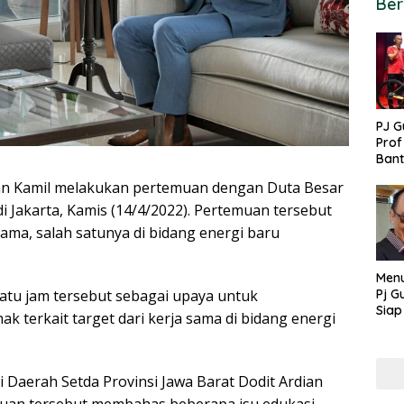
Ber
PJ G
Prof
Ban
untu
an Kamil melakukan pertemuan dengan Duta Besar
PON
i Jakarta, Kamis (14/4/2022). Pertemuan tersebut
ama, salah satunya di bidang energi baru
Menu
tu jam tersebut sebagai upaya untuk
Pj G
Siap
ak terkait target dari kerja sama di bidang energi
Kek
Ang
Daerah Setda Provinsi Jawa Barat Dodit Ardian