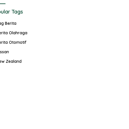
ular Tags
ag Berita
erita Olahraga
erita Otomotif
issan
ew Zealand