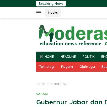
Langsung
Breaking News
ke
konten
Indeks
HOME
HEADLINE
POLITIK
EK
Teknologi
Ragam
Olahraga
Bu
Beranda
RAGAM
RAGAM
Gubernur Jabar dan D