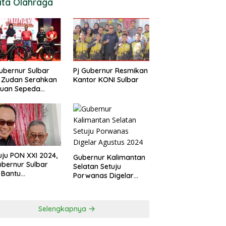
ita Olahraga
ubernur Sulbar
Pj Gubernur Resmikan
 Zudan Serahkan
Kantor KONI Sulbar
tuan Sepeda
k Atlet Berlaga di
 2024
ju PON XXI 2024,
Gubernur Kalimantan
ubernur Sulbar
Selatan Setuju
 Bantu
Porwanas Digelar
urangan
Agustus 2024
garan KONI
Selengkapnya