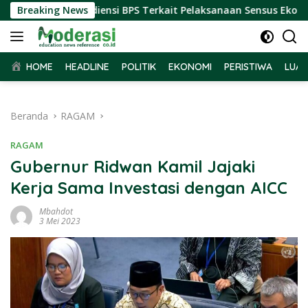
Langsung
r Terima Audiensi BPS Terkait Pelaksanaan Sensus Ekonomi 20
Breaking News
ke
konten
HOME
HEADLINE
POLITIK
EKONOMI
PERISTIWA
LUAR
Beranda
RAGAM
RAGAM
Gubernur Ridwan Kamil Jajaki
Kerja Sama Investasi dengan AICC
Mbahdot
3 Mei 2023