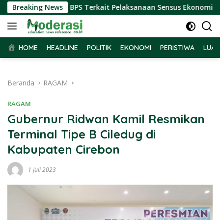
Langsung
rima Audiensi BPS Terkait Pelaksanaan Sensus Ekonomi 2026
Breaking News
ke
konten
HOME
HEADLINE
POLITIK
EKONOMI
PERISTIWA
LUAR
Beranda
RAGAM
RAGAM
Gubernur Ridwan Kamil Resmikan
Terminal Tipe B Ciledug di
Kabupaten Cirebon
1 Juli 2023