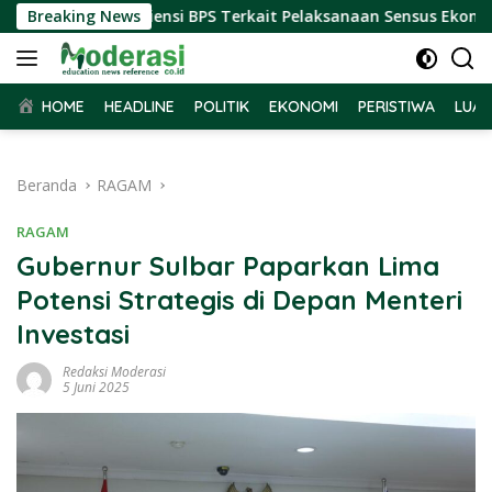
Langsung
 Terima Audiensi BPS Terkait Pelaksanaan Sensus Ekonomi 202
Breaking News
ke
konten
HOME
HEADLINE
POLITIK
EKONOMI
PERISTIWA
LUAR
Beranda
RAGAM
RAGAM
Gubernur Sulbar Paparkan Lima
Potensi Strategis di Depan Menteri
Investasi
Redaksi Moderasi
5 Juni 2025