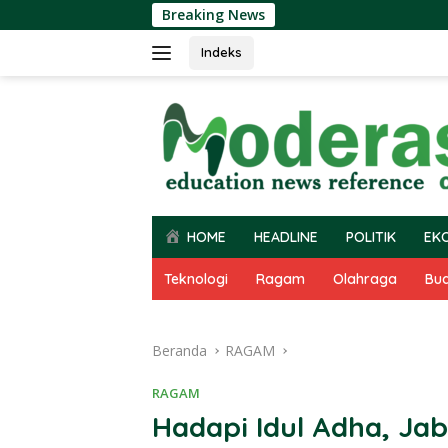
Langsung
Breaking News
ke
konten
Indeks
HOME
HEADLINE
POLITIK
EK
Teknologi
Ragam
Olahraga
Bu
Beranda
RAGAM
RAGAM
Hadapi Idul Adha, Ja