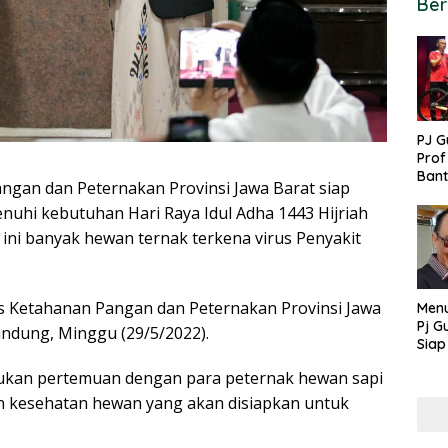
Ber
PJ G
Prof
Ban
an dan Peternakan Provinsi Jawa Barat siap
untu
hi kebutuhan Hari Raya Idul Adha 1443 Hijriah
PON
 ini banyak hewan ternak terkena virus Penyakit
s Ketahanan Pangan dan Peternakan Provinsi Jawa
Menu
Pj G
andung, Minggu (29/5/2022).
Siap
Kek
kukan pertemuan dengan para peternak hewan sapi
Ang
n kesehatan hewan yang akan disiapkan untuk