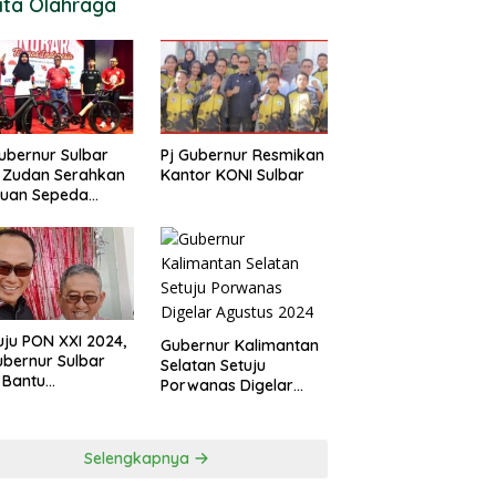
ita Olahraga
ubernur Sulbar
Pj Gubernur Resmikan
 Zudan Serahkan
Kantor KONI Sulbar
tuan Sepeda
k Atlet Berlaga di
 2024
ju PON XXI 2024,
Gubernur Kalimantan
ubernur Sulbar
Selatan Setuju
 Bantu
Porwanas Digelar
urangan
Agustus 2024
garan KONI
Selengkapnya