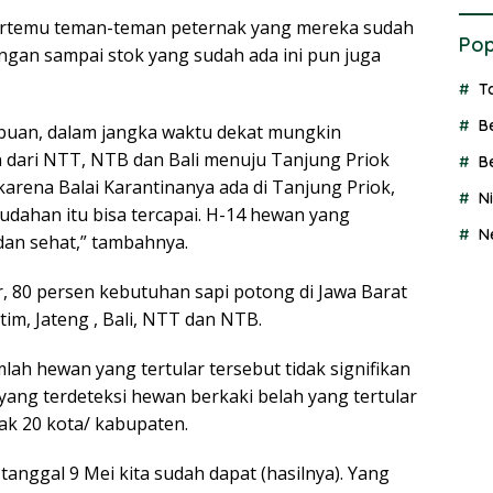
bertemu teman-teman peternak yang mereka sudah
Pop
ngan sampai stok yang sudah ada ini pun juga
T
B
ibuan, dalam jangka waktu dekat mungkin
 dari NTT, NTB dan Bali menuju Tanjung Priok
B
karena Balai Karantinanya ada di Tanjung Priok,
N
dahan itu bisa tercapai. H-14 hewan yang
N
dan sehat,” tambahnya.
r, 80 persen kebutuhan sapi potong di Jawa Barat
atim, Jateng , Bali, NTT dan NTB.
lah hewan yang tertular tersebut tidak signifikan
yang terdeteksi hewan berkaki belah yang tertular
ak 20 kota/ kabupaten.
 tanggal 9 Mei kita sudah dapat (hasilnya). Yang