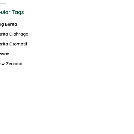
ular Tags
ag Berita
erita Olahraga
erita Otomotif
issan
ew Zealand