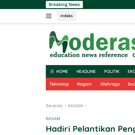
Langsung
Breaking News
ke
konten
Indeks
HOME
HEADLINE
POLITIK
EK
Teknologi
Ragam
Olahraga
Bu
Beranda
RAGAM
RAGAM
Hadiri Pelantikan Pe