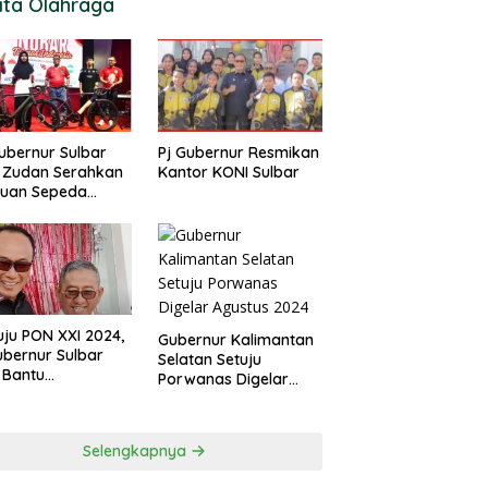
ita Olahraga
ubernur Sulbar
Pj Gubernur Resmikan
 Zudan Serahkan
Kantor KONI Sulbar
tuan Sepeda
k Atlet Berlaga di
 2024
ju PON XXI 2024,
Gubernur Kalimantan
ubernur Sulbar
Selatan Setuju
 Bantu
Porwanas Digelar
urangan
Agustus 2024
garan KONI
Selengkapnya