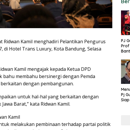
Ber
PJ G
 Ridwan Kamil menghadiri Pelantikan Pengurus
Prof
 di Hotel Trans Luxury, Kota Bandung, Selasa
Ban
untu
PON
Ridwan Kamil mengajak kepada Ketua DPD
uk bahu membahu bersinergi dengan Pemda
ng berkaitan dengan pembangunan.
Menu
Pj G
ampaikan untuk hal-hal yang berkaitan dengan
Siap
Jawa Barat,” kata Ridwan Kamil.
Kek
Ang
dwan Kamil
tuk melakukan pembinaan terhadap partai politik