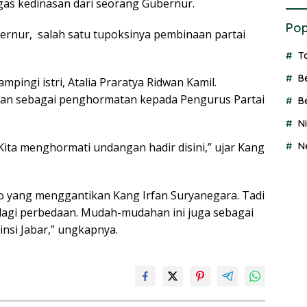
ugas kedinasan dari seorang Gubernur.
Pop
ernur, salah satu tupoksinya pembinaan partai
T
B
ampingi istri, Atalia Praratya Ridwan Kamil.
an sebagai penghormatan kepada Pengurus Partai
B
N
Kita menghormati undangan hadir disini,” ujar Kang
N
 yang menggantikan Kang Irfan Suryanegara. Tadi
a lagi perbedaan. Mudah-mudahan ini juga sebagai
insi Jabar,” ungkapnya.