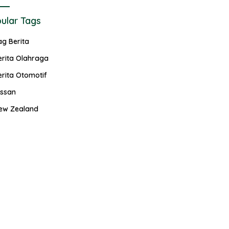
ular Tags
ag Berita
erita Olahraga
erita Otomotif
issan
ew Zealand