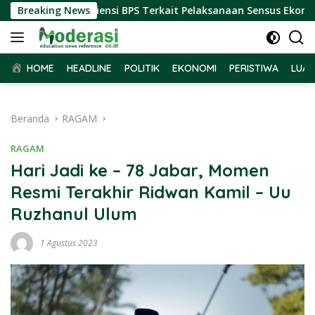
Langsung
 Terima Audiensi BPS Terkait Pelaksanaan Sensus Ekonomi 202
Breaking News
ke
konten
HOME
HEADLINE
POLITIK
EKONOMI
PERISTIWA
LUAR
Beranda
RAGAM
RAGAM
Hari Jadi ke – 78 Jabar, Momen
Resmi Terakhir Ridwan Kamil – Uu
Ruzhanul Ulum
1 Agustus 2023