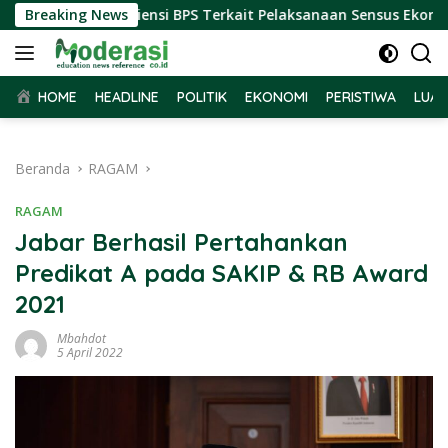
Langsung
r Terima Audiensi BPS Terkait Pelaksanaan Sensus Ekonomi 202
Breaking News
ke
konten
HOME
HEADLINE
POLITIK
EKONOMI
PERISTIWA
LUAR
Beranda
RAGAM
RAGAM
Jabar Berhasil Pertahankan
Predikat A pada SAKIP & RB Award
2021
Mbahdot
5 April 2022