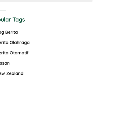
ular Tags
ag Berita
erita Olahraga
erita Otomotif
issan
ew Zealand