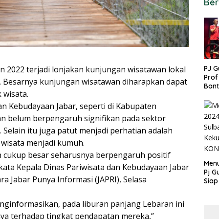
Ber
PJ G
2022 terjadi lonjakan kunjungan wisatawan lokal
Prof
at. Besarnya kunjungan wisatawan diharapkan dapat
Ban
 wisata.
untu
PON
an Kebudayaan Jabar, seperti di Kabupaten
 belum berpengaruh signifikan pada sektor
 Selain itu juga patut menjadi perhatian adalah
wisata menjadi kumuh.
 cukup besar seharusnya berpengaruh positif
Menu
ata Kepala Dinas Pariwisata dan Kebudayaan Jabar
Pj G
ra Jabar Punya Informasi (JAPRI), Selasa
Siap
Kek
Ang
informasikan, pada liburan panjang Lebaran ini
nya terhadap tingkat pendapatan mereka,”