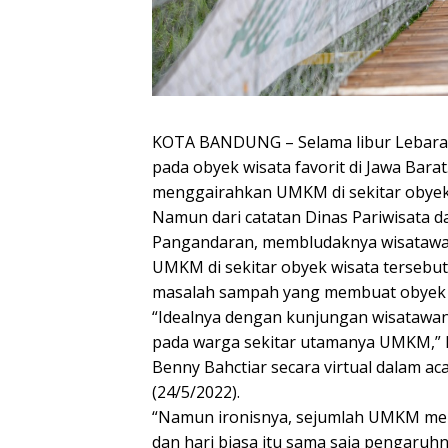
KOTA BANDUNG – Selama libur Lebaran 
pada obyek wisata favorit di Jawa Bar
menggairahkan UMKM di sekitar obyek
Namun dari catatan Dinas Pariwisata d
Pangandaran, membludaknya wisatawan
UMKM di sekitar obyek wisata tersebut.
masalah sampah yang membuat obyek 
“Idealnya dengan kunjungan wisatawan
pada warga sekitar utamanya UMKM,” k
Benny Bahctiar secara virtual dalam aca
(24/5/2022).
“Namun ironisnya, sejumlah UMKM meng
dan hari biasa itu sama saja pengaruh