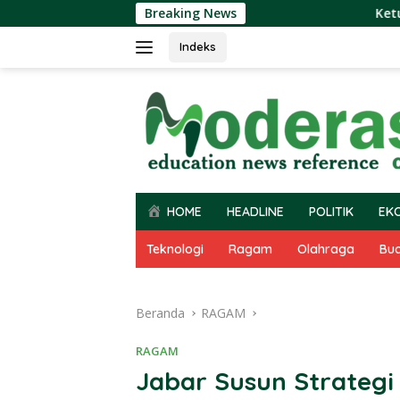
Langsung
Breaking News
Ketua DPRD Sul
ke
konten
Indeks
HOME
HEADLINE
POLITIK
EK
Teknologi
Ragam
Olahraga
Bu
Beranda
RAGAM
RAGAM
Jabar Susun Strateg