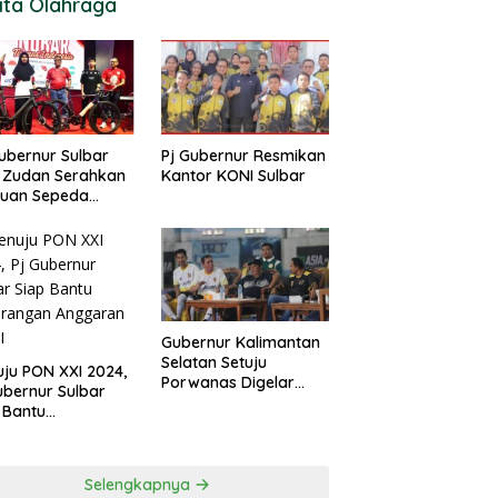
ita Olahraga
ubernur Sulbar
Pj Gubernur Resmikan
 Zudan Serahkan
Kantor KONI Sulbar
tuan Sepeda
k Atlet Berlaga di
 2024
Gubernur Kalimantan
Selatan Setuju
ju PON XXI 2024,
Porwanas Digelar
ubernur Sulbar
Agustus 2024
 Bantu
urangan
garan KONI
Selengkapnya