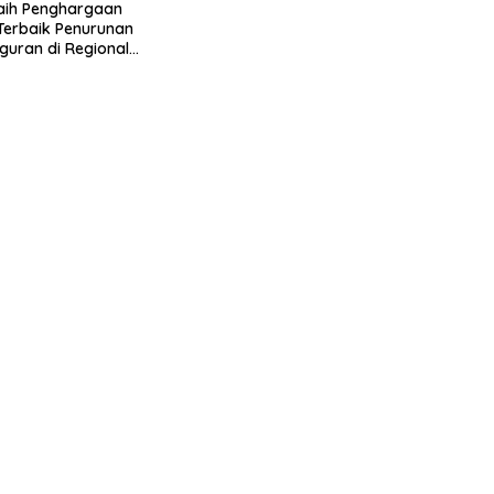
aih Penghargaan
 Terbaik Penurunan
uran di Regional
 2026