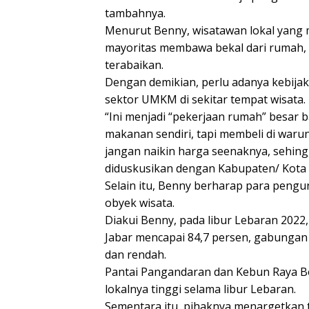
tambahnya.
Menurut Benny, wisatawan lokal yang m
mayoritas membawa bekal dari rumah,
terabaikan.
Dengan demikian, perlu adanya kebij
sektor UMKM di sekitar tempat wisata.
“Ini menjadi “pekerjaan rumah” besar
makanan sendiri, tapi membeli di waru
jangan naikin harga seenaknya, sehingg
diduskusikan dengan Kabupaten/ Kota y
Selain itu, Benny berharap para pengu
obyek wisata.
Diakui Benny, pada libur Lebaran 2022,
Jabar mencapai 84,7 persen, gabungan 
dan rendah.
Pantai Pangandaran dan Kebun Raya Bo
lokalnya tinggi selama libur Lebaran.
Sementara itu, pihaknya menargetkan t