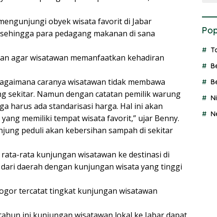
engunjungi obyek wisata favorit di Jabar
Pop
 sehingga para pedagang makanan di sana
T
akan agar wisatawan memanfaatkan kehadiran
B
 bagaimana caranya wisatawan tidak membawa
B
ng sekitar. Namun dengan catatan pemilik warung
N
a harus ada standarisasi harga. Hal ini akan
N
ang memiliki tempat wisata favorit,” ujar Benny.
njung peduli akan kebersihan sampah di sekitar
 rata-rata kunjungan wisatawan ke destinasi di
dari daerah dengan kunjungan wisata yang tinggi
gor tercatat tingkat kunjungan wisatawan
ahun ini kunjungan wisatawan lokal ke Jabar dapat