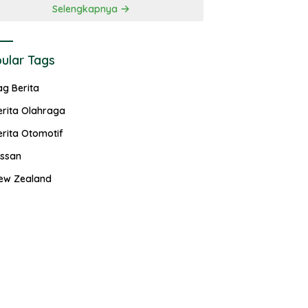
Selengkapnya
ular Tags
ag Berita
erita Olahraga
erita Otomotif
issan
ew Zealand