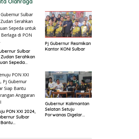
ita Olahraga
Pj Gubernur Resmikan
Kantor KONI Sulbar
ubernur Sulbar
 Zudan Serahkan
tuan Sepeda
k Atlet Berlaga di
 2024
Gubernur Kalimantan
Selatan Setuju
ju PON XXI 2024,
Porwanas Digelar
ubernur Sulbar
Agustus 2024
 Bantu
urangan
garan KONI