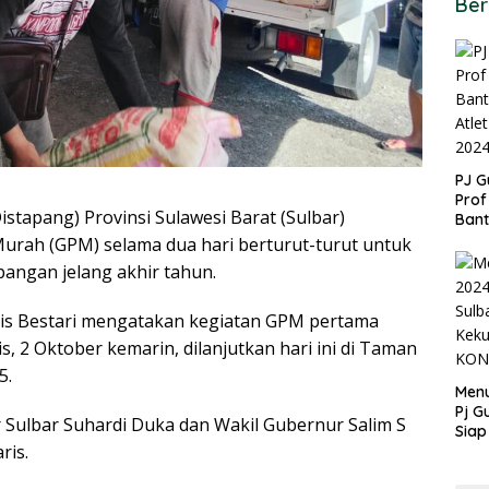
Ber
PJ G
Prof
tapang) Provinsi Sulawesi Barat (Sulbar)
Ban
untu
rah (GPM) selama dua hari berturut-turut untuk
PON
pangan jelang akhir tahun.
ris Bestari mengatakan kegiatan GPM pertama
, 2 Oktober kemarin, dilanjutkan hari ini di Taman
5.
Menu
Pj G
 Sulbar Suhardi Duka dan Wakil Gubernur Salim S
Siap
ris.
Kek
Ang