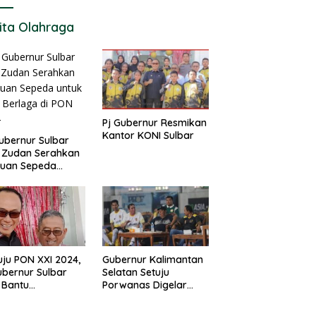
ita Olahraga
Pj Gubernur Resmikan
Kantor KONI Sulbar
ubernur Sulbar
 Zudan Serahkan
tuan Sepeda
k Atlet Berlaga di
 2024
ju PON XXI 2024,
Gubernur Kalimantan
ubernur Sulbar
Selatan Setuju
 Bantu
Porwanas Digelar
urangan
Agustus 2024
garan KONI