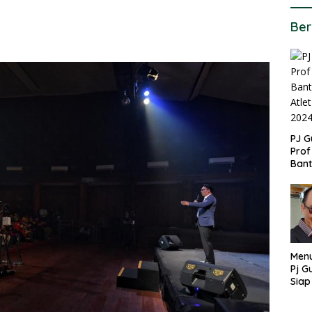
Ber
PJ G
Prof
Ban
untu
PON
Menu
Pj G
Siap
Kek
Ang