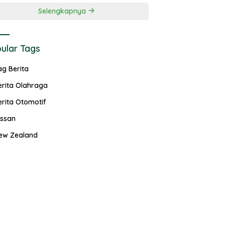
Selengkapnya
ular Tags
ag Berita
erita Olahraga
erita Otomotif
issan
ew Zealand