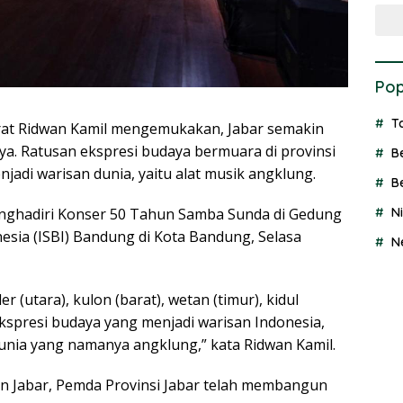
Pop
T
t Ridwan Kamil mengemukakan, Jabar semakin
aya. Ratusan ekspresi budaya bermuara di provinsi
B
njadi warisan dunia, yaitu alat musik angklung.
B
N
menghadiri Konser 50 Tahun Samba Sunda di Gedung
esia (ISBI) Bandung di Kota Bandung, Selasa
N
r (utara), kulon (barat), wetan (timur), kidul
6 ekspresi budaya yang menjadi warisan Indonesia,
unia yang namanya angklung,” kata Ridwan Kamil.
 Jabar, Pemda Provinsi Jabar telah membangun