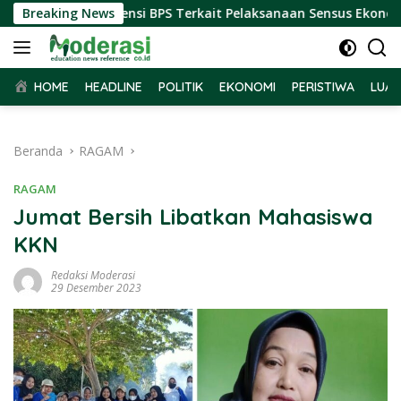
Langsung
 Terima Audiensi BPS Terkait Pelaksanaan Sensus Ekonomi 2026
Breaking News
ke
konten
HOME
HEADLINE
POLITIK
EKONOMI
PERISTIWA
LUAR
Beranda
RAGAM
RAGAM
Jumat Bersih Libatkan Mahasiswa
KKN
Redaksi Moderasi
29 Desember 2023