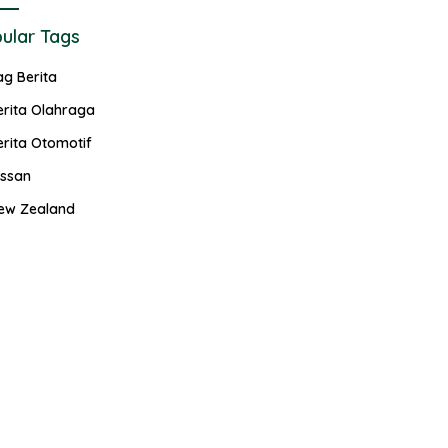
ular Tags
ag Berita
erita Olahraga
erita Otomotif
issan
ew Zealand