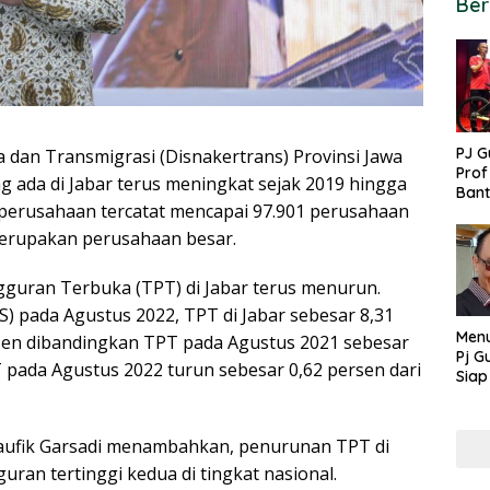
Ber
PJ G
an Transmigrasi (Disnakertrans) Provinsi Jawa
Prof
 ada di Jabar terus meningkat sejak 2019 hingga
Ban
 perusahaan tercatat mencapai 97.901 perusahaan
untu
PON
 merupakan perusahaan besar.
guran Terbuka (TPT) di Jabar terus menurun.
PS) pada Agustus 2022, TPT di Jabar sebesar 8,31
Menu
rsen dibandingkan TPT pada Agustus 2021 sebesar
Pj G
T pada Agustus 2022 turun sebesar 0,62 persen dari
Siap
Kek
Ang
Taufik Garsadi menambahkan, penurunan TPT di
an tertinggi kedua di tingkat nasional.