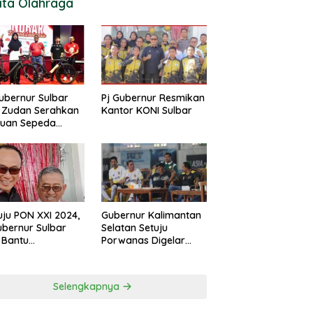
ita Olahraga
ubernur Sulbar
Pj Gubernur Resmikan
 Zudan Serahkan
Kantor KONI Sulbar
tuan Sepeda
k Atlet Berlaga di
 2024
ju PON XXI 2024,
Gubernur Kalimantan
ubernur Sulbar
Selatan Setuju
 Bantu
Porwanas Digelar
urangan
Agustus 2024
garan KONI
Selengkapnya