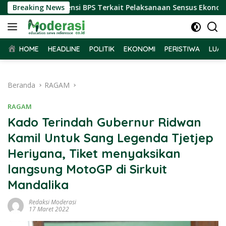
Langsung
rima Audiensi BPS Terkait Pelaksanaan Sensus Ekonomi 2026
Breaking News
ke
konten
HOME
HEADLINE
POLITIK
EKONOMI
PERISTIWA
LUAR
Beranda
RAGAM
RAGAM
Kado Terindah Gubernur Ridwan
Kamil Untuk Sang Legenda Tjetjep
Heriyana, Tiket menyaksikan
langsung MotoGP di Sirkuit
Mandalika
Redaksi Moderasi
17 Maret 2022