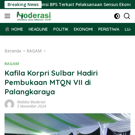
Langsung
Terima Audiensi BPS Terkait Pelaksanaan Sensus Ekonomi 2026
Breaking News
ke
konten
HOME
HEADLINE
POLITIK
EKONOMI
PERISTIWA
LUAR
Beranda
RAGAM
RAGAM
Kafila Korpri Sulbar Hadiri
Pembukaan MTQN VII di
Palangkaraya
Redaksi Moderasi
5 November 2024