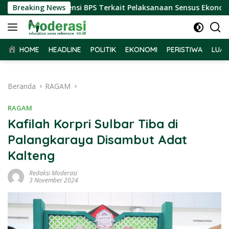
Langsung
 Terima Audiensi BPS Terkait Pelaksanaan Sensus Ekonomi 2026
Breaking News
ke
konten
HOME
HEADLINE
POLITIK
EKONOMI
PERISTIWA
LUAR
Beranda
RAGAM
RAGAM
Kafilah Korpri Sulbar Tiba di
Palangkaraya Disambut Adat
Kalteng
Redaksi Moderasi
3 November 2024