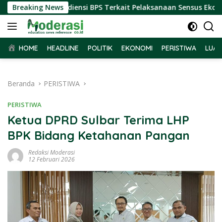
Langsung
ar Terima Audiensi BPS Terkait Pelaksanaan Sensus Ekonomi 2
Breaking News
ke
konten
HOME
HEADLINE
POLITIK
EKONOMI
PERISTIWA
LUAR
Beranda
PERISTIWA
PERISTIWA
Ketua DPRD Sulbar Terima LHP
BPK Bidang Ketahanan Pangan
Redaksi Moderasi
12 Februari 2026