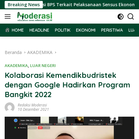
Langsung
rima Audiensi BPS Terkait Pelaksanaan Sensus Ekonomi 2026
Breaking News
ke
konten
HOME
HEADLINE
POLITIK
EKONOMI
PERISTIWA
LUAR
Beranda
AKADEMIKA
AKADEMIKA
,
LUAR NEGERI
Kolaborasi Kemendikbudristek
dengan Google Hadirkan Program
Bangkit 2022
Redaksi Moderasi
10 Desember 2021