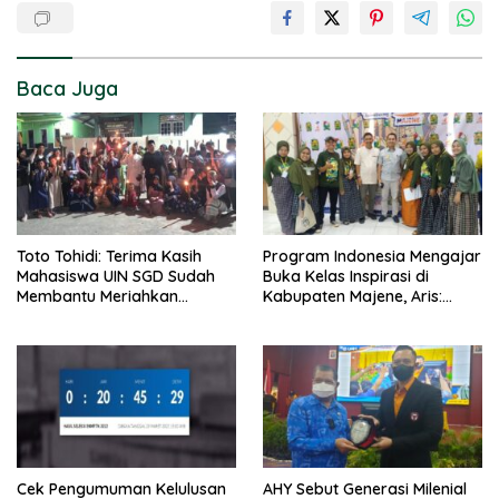
Baca Juga
Toto Tohidi: Terima Kasih
Program Indonesia Mengajar
Mahasiswa UIN SGD Sudah
Buka Kelas Inspirasi di
Membantu Meriahkan
Kabupaten Majene, Aris:
Penyambutan Tahun Baru
Pemkab Sangat
1444 H
Mengapresiasi
Cek Pengumuman Kelulusan
AHY Sebut Generasi Milenial