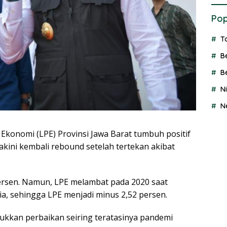
Pop
T
B
B
N
N
nomi (LPE) Provinsi Jawa Barat tumbuh positif
yakini kembali rebound setelah tertekan akibat
persen. Namun, LPE melambat pada 2020 saat
a, sehingga LPE menjadi minus 2,52 persen.
jukkan perbaikan seiring teratasinya pandemi