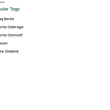
ular Tags
ag Berita
erita Olahraga
erita Otomotif
issan
ew Zealand