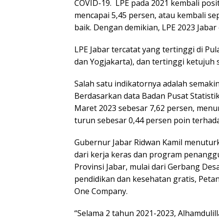
COVID-19. LPE pada 2021 kembali posit
mencapai 5,45 persen, atau kembali sep
baik. Dengan demikian, LPE 2023 Jabar
LPE Jabar tercatat yang tertinggi di Pul
dan Yogjakarta), dan tertinggi ketujuh 
Salah satu indikatornya adalah semaki
Berdasarkan data Badan Pusat Statisti
Maret 2023 sebesar 7,62 persen, menu
turun sebesar 0,44 persen poin terhad
Gubernur Jabar Ridwan Kamil menuturk
dari kerja keras dan program penangg
Provinsi Jabar, mulai dari Gerbang Desa,
pendidikan dan kesehatan gratis, Petan
One Company.
“Selama 2 tahun 2021-2023, Alhamdulil