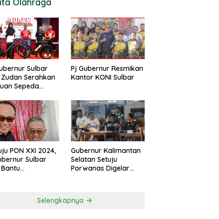
ita Olahraga
ubernur Sulbar
Pj Gubernur Resmikan
 Zudan Serahkan
Kantor KONI Sulbar
tuan Sepeda
k Atlet Berlaga di
 2024
ju PON XXI 2024,
Gubernur Kalimantan
ubernur Sulbar
Selatan Setuju
 Bantu
Porwanas Digelar
urangan
Agustus 2024
garan KONI
Selengkapnya