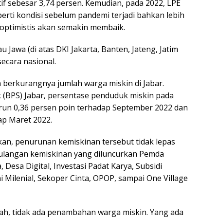
if sebesar 3,74 persen. Kemudian, pada 2022, LPE
erti kondisi sebelum pandemi terjadi bahkan lebih
 optimistis akan semakin membaik.
au Jawa (di atas DKI Jakarta, Banten, Jateng, Jatim
secara nasional.
n berkurangnya jumlah warga miskin di Jabar.
k (BPS) Jabar, persentase penduduk miskin pada
run 0,36 persen poin terhadap September 2022 dan
ap Maret 2022.
an, penurunan kemiskinan tersebut tidak lepas
ulangan kemiskinan yang diluncurkan Pemda
 Desa Digital, Investasi Padat Karya, Subsidi
i Milenial, Sekoper Cinta, OPOP, sampai One Village
lah, tidak ada penambahan warga miskin. Yang ada