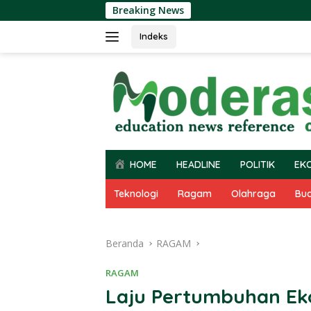
Langsung
Breaking News
ke
konten
Indeks
HOME
HEADLINE
POLITIK
EK
Teknologi
Ragam
Olahraga
Bu
Beranda
RAGAM
RAGAM
Laju Pertumbuhan Eko