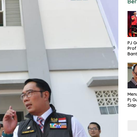
Ber
PJ G
Prof
Ban
untu
PON
Menu
Pj G
Siap
Kek
Ang