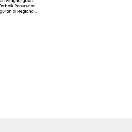
aih Penghargaan
 Terbaik Penurunan
uran di Regional
 2026