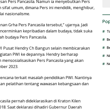
an Pers Pancasila. Namun ia menyebutkan Pers
n sifat umum, dimana Pers ini mendidik, menghibur,
lai nasionalisme.
Pop
n Grha Pers Pancasila tersebut,” ujarnya. Jadi
ncerminkan kepribadian dalam budaya, tidak suka
T
ah budaya Pers Pancasila.
B
B
I Pusat Hendry Ch Bangun selain membicarakan
iatan PWI ke depannya. Hendry berharap
N
 mensosialisasikan Pers Pancasila yang akan
N
ber 2023.
ncana terkait masalah pendidikan PWI. Nantinya
an pelatihan tentang wawasan kebangsaan dan
ila pernah dideklarasikan di Kraton Kilen
18. Saat deklarasi dihadiri Gubernur Daerah