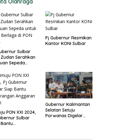
ita Olahraga
Pj Gubernur Resmikan
Kantor KONI Sulbar
ubernur Sulbar
 Zudan Serahkan
tuan Sepeda
k Atlet Berlaga di
 2024
Gubernur Kalimantan
Selatan Setuju
ju PON XXI 2024,
Porwanas Digelar
ubernur Sulbar
Agustus 2024
 Bantu
urangan
garan KONI