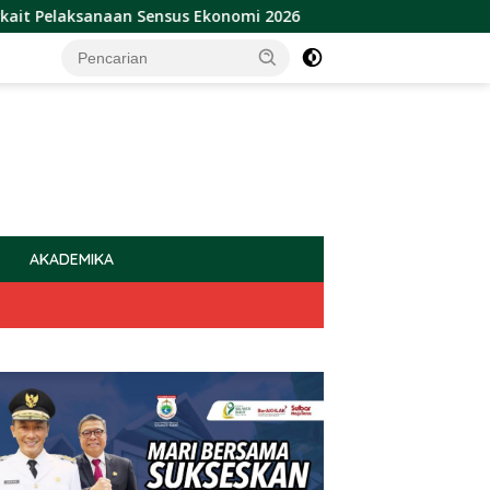
naan Sensus Ekonomi 2026
Sulbar Raih Penghargaan Pro
AKADEMIKA