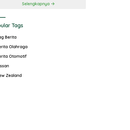
Selengkapnya
ular Tags
ag Berita
erita Olahraga
erita Otomotif
issan
ew Zealand