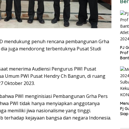
Ber
D mendukung penuh rencana pembangunan Grha
PJ G
tu, dia juga mendorong terbentuknya Pusat Studi
Prof
Ban
untu
PON
aat menerima Audiensi Pengurus PWI Pusat
tua Umum PWI Pusat Hendry Ch Bangun, di ruang
27 Oktober 2023.
ahwa PWI menginisiasi Pembangunan Grha Pers
bahwa PWI tidak hanya menyiapkan anggotanya
Menu
Pj G
uga memiliki jiwa nasionalisme yang tinggi.
Siap
 terhadap kejayaan bangsa dan negara Indonesia.
Kek
Ang