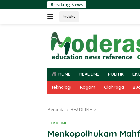
Langsung
Breaking News
ke
konten
Indeks
HOME
HEADLINE
POLITIK
EK
Teknologi
Ragam
Olahraga
Bu
Beranda
HEADLINE
HEADLINE
Menkopolhukam Mah