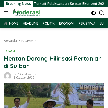
Langsung
 Audiensi BPS Terkait Pelaksanaan Sensus Ekonomi 2026
Breaking News
ke
konten
HOME
HEADLINE
POLITIK
EKONOMI
PERISTIWA
LUAR
Beranda
RAGAM
RAGAM
Mentan Dorong Hilirisasi Pertanian
di Sulbar
Redaksi Moderasi
8 Oktober 2022