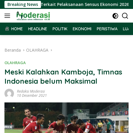
Langsung
Audiensi BPS Terkait Pelaksanaan Sensus Ekonomi 2026
Breaking News
ke
konten
HOME
HEADLINE
POLITIK
EKONOMI
PERISTIWA
LUAR
Beranda
OLAHRAGA
OLAHRAGA
Meski Kalahkan Kamboja, Timnas
Indonesia belum Maksimal
Redaksi Moderasi
10 Desember 2021