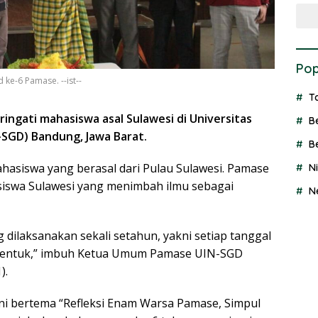
Pop
ke-6 Pamase. --ist--
T
ngati mahasiswa asal Sulawesi di Universitas
B
-SGD) Bandung, Jawa Barat.
B
asiswa yang berasal dari Pulau Sulawesi. Pamase
N
siswa Sulawesi yang menimbah ilmu sebagai
N
ilaksanakan sekali setahun, yakni setiap tanggal
dibentuk,” imbuh Ketua Umum Pamase UIN-SGD
).
ini bertema “Refleksi Enam Warsa Pamase, Simpul