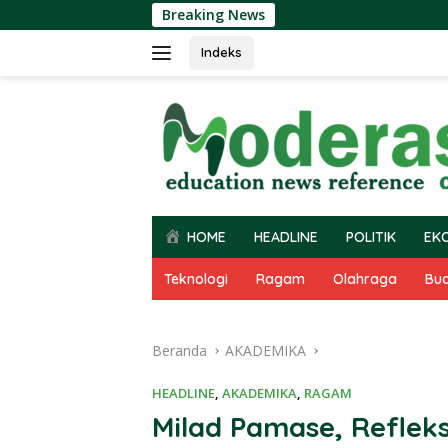
Langsung
Breaking News
ke
konten
Indeks
HOME
HEADLINE
POLITIK
EK
Teknologi
Ragam
Olahraga
Bu
Beranda
AKADEMIKA
HEADLINE
,
AKADEMIKA
,
RAGAM
Milad Pamase, Reflek