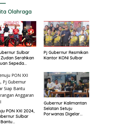
ita Olahraga
ubernur Sulbar
Pj Gubernur Resmikan
 Zudan Serahkan
Kantor KONI Sulbar
tuan Sepeda
k Atlet Berlaga di
 2024
Gubernur Kalimantan
Selatan Setuju
ju PON XXI 2024,
Porwanas Digelar
ubernur Sulbar
Agustus 2024
 Bantu
urangan
garan KONI