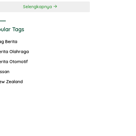
Selengkapnya
ular Tags
ag Berita
erita Olahraga
erita Otomotif
issan
ew Zealand