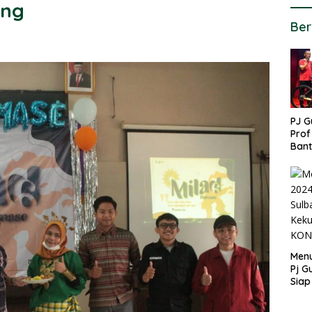
ung
Ber
PJ G
Prof
Ban
untu
PON
Menu
Pj G
Siap
Kek
Ang