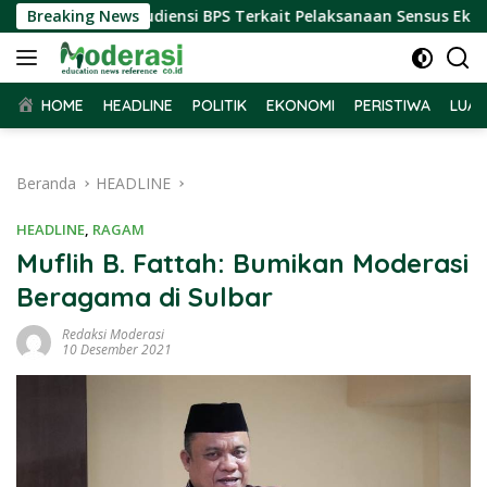
Langsung
bar Terima Audiensi BPS Terkait Pelaksanaan Sensus Ekonomi 
Breaking News
ke
konten
HOME
HEADLINE
POLITIK
EKONOMI
PERISTIWA
LUAR
Beranda
HEADLINE
HEADLINE
,
RAGAM
Muflih B. Fattah: Bumikan Moderasi
Beragama di Sulbar
Redaksi Moderasi
10 Desember 2021