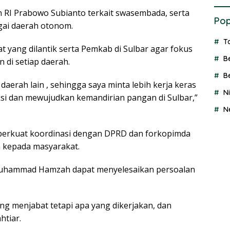
 RI Prabowo Subianto terkait swasembada, serta
Pop
ai daerah otonom.
T
at yang dilantik serta Pemkab di Sulbar agar fokus
B
di setiap daerah.
B
daerah lain , sehingga saya minta lebih kerja keras
N
i dan mewujudkan kemandirian pangan di Sulbar,”
N
mperkuat koordinasi dengan DPRD dan forkopimda
 kepada masyarakat.
Muhammad Hamzah dapat menyelesaikan persoalan
ng menjabat tetapi apa yang dikerjakan, dan
htiar.