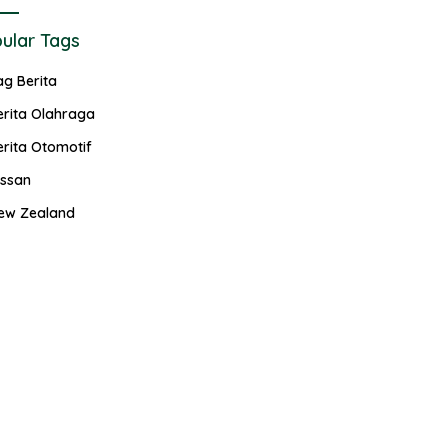
ular Tags
ag Berita
erita Olahraga
erita Otomotif
issan
ew Zealand