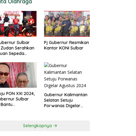
ita Olahraga
ubernur Sulbar
Pj Gubernur Resmikan
 Zudan Serahkan
Kantor KONI Sulbar
tuan Sepeda
k Atlet Berlaga di
 2024
ju PON XXI 2024,
Gubernur Kalimantan
ubernur Sulbar
Selatan Setuju
 Bantu
Porwanas Digelar
urangan
Agustus 2024
garan KONI
Selengkapnya