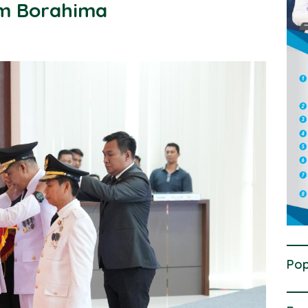
am Borahima
Pop