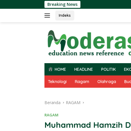
Langsung
Breaking News
ke
konten
Indeks
HOME
HEADLINE
POLITIK
EK
Teknologi
Ragam
Olahraga
Bu
Beranda
RAGAM
RAGAM
Muhammad Hamzih Dil