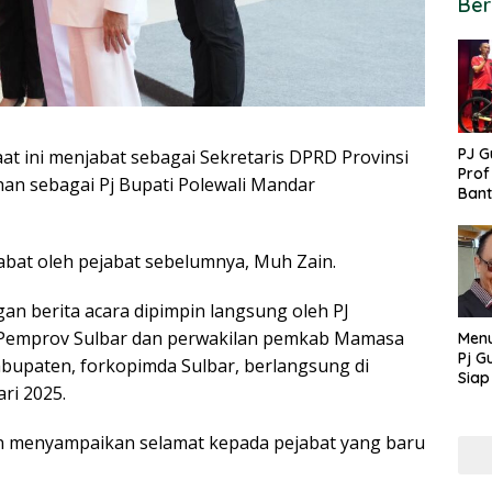
Ber
PJ G
ini menjabat sebagai Sekretaris DPRD Provinsi
Prof
an sebagai Pj Bupati Polewali Mandar
Ban
untu
PON
abat oleh pejabat sebelumnya, Muh Zain.
 berita acara dipimpin langsung oleh PJ
D Pemprov Sulbar dan perwakilan pemkab Mamasa
Menu
Pj G
upaten, forkopimda Sulbar, berlangsung di
Siap
ri 2025.
Kek
Ang
in menyampaikan selamat kepada pejabat yang baru