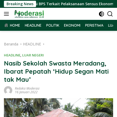
Langsung
ima Audiensi BPS Terkait Pelaksanaan Sensus Ekonomi 2026
Breaking News
ke
konten
HOME
HEADLINE
POLITIK
EKONOMI
PERISTIWA
LUAR
Beranda
HEADLINE
HEADLINE
,
LUAR NEGERI
Nasib Sekolah Swasta Meradang,
Ibarat Pepatah ‘Hidup Segan Mati
tak Mau’
Redaksi Moderasi
16 Januari 2022