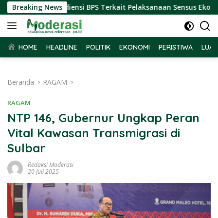
Langsung
r Terima Audiensi BPS Terkait Pelaksanaan Sensus Ekonomi 202
Breaking News
ke
konten
HOME
HEADLINE
POLITIK
EKONOMI
PERISTIWA
LUAR
Beranda
RAGAM
RAGAM
NTP 146, Gubernur Ungkap Peran
Vital Kawasan Transmigrasi di
Sulbar
Redaksi Moderasi
20 Juli 2025