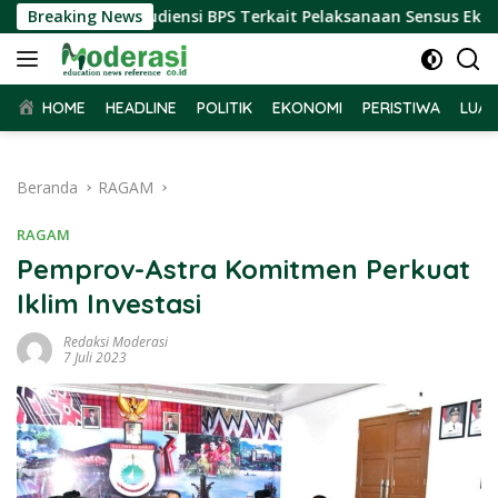
Langsung
bar Terima Audiensi BPS Terkait Pelaksanaan Sensus Ekonomi 
Breaking News
ke
konten
HOME
HEADLINE
POLITIK
EKONOMI
PERISTIWA
LUAR
Beranda
RAGAM
RAGAM
Pemprov-Astra Komitmen Perkuat
Iklim Investasi
Redaksi Moderasi
7 Juli 2023