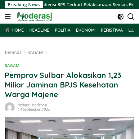
Langsung
bar Terima Audiensi BPS Terkait Pelaksanaan Sensus Ekonomi 
Breaking News
ke
konten
HOME
HEADLINE
POLITIK
EKONOMI
PERISTIWA
LUAR
Beranda
RAGAM
RAGAM
Pemprov Sulbar Alokasikan 1,23
Miliar Jaminan BPJS Kesehatan
Warga Majene
Redaksi Moderasi
14 September 2025