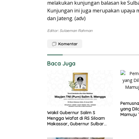
melakukan kunjungan balasan ke Sulba
Kunjungan ini juga merupakan upaya m
dan Jateng. (adv)
Editor: Sulaeman Rahman
Komentar
Baca Juga
Pemusna
yang Dil
Wakil Gubernur Salim S
Mamuju 
Mengga Wafat di RS Siloam
Pidana
Makassar, Gubernur Sulbar
Sampaikan Duka Mendalam