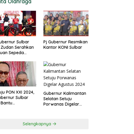
ita Olahraga
ubernur Sulbar
Pj Gubernur Resmikan
 Zudan Serahkan
Kantor KONI Sulbar
tuan Sepeda
k Atlet Berlaga di
 2024
ju PON XXI 2024,
Gubernur Kalimantan
ubernur Sulbar
Selatan Setuju
 Bantu
Porwanas Digelar
urangan
Agustus 2024
garan KONI
Selengkapnya