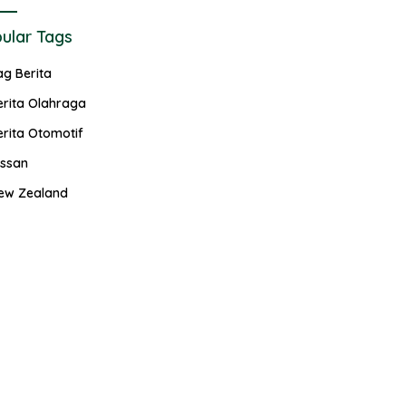
ular Tags
ag Berita
erita Olahraga
erita Otomotif
issan
ew Zealand