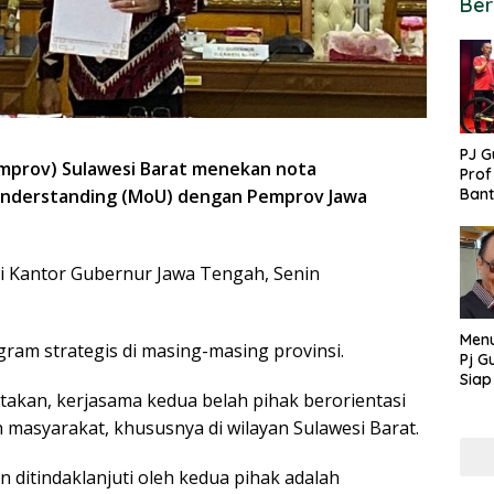
Ber
PJ G
mprov) Sulawesi Barat menekan nota
Prof
nderstanding (MoU) dengan Pemprov Jawa
Ban
untu
PON
 Kantor Gubernur Jawa Tengah, Senin
Menu
gram strategis di masing-masing provinsi.
Pj G
Siap
akan, kerjasama kedua belah pihak berorientasi
Kek
Ang
masyarakat, khususnya di wilayan Sulawesi Barat.
n ditindaklanjuti oleh kedua pihak adalah