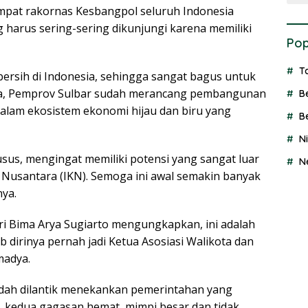
mpat rakornas Kesbangpol seluruh Indonesia
 harus sering-sering dikunjungi karena memiliki
Pop
T
ersih di Indonesia, sehingga sangat bagus untuk
ta, Pemprov Sulbar sudah merancang pembangunan
B
alam ekosistem ekonomi hijau dan biru yang
B
N
usus, mengingat memiliki potensi yang sangat luar
N
 Nusantara (IKN). Semoga ini awal semakin banyak
ya.
i Bima Arya Sugiarto mengungkapkan, ini adalah
 dirinya pernah jadi Ketua Asosiasi Walikota dan
madya.
udah dilantik menekankan pemerintahan yang
ng, kedua gagasan hemat, mimpi besar dan tidak