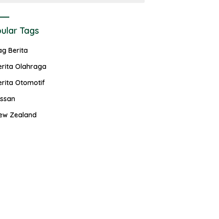
ular Tags
ag Berita
erita Olahraga
erita Otomotif
issan
ew Zealand