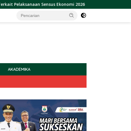
ksanaan Sensus Ekonomi 2026
Sulbar Raih Penghargaan 
AKADEMIKA