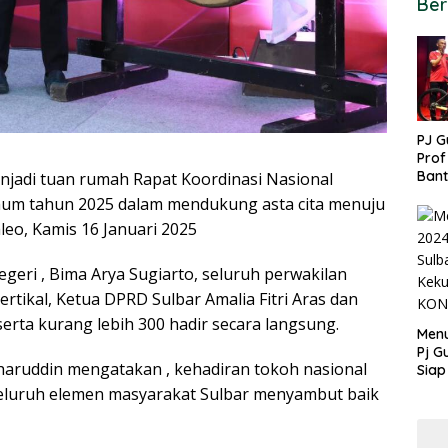
Ber
PJ G
Prof
Ban
jadi tuan rumah Rapat Koordinasi Nasional
untu
um tahun 2025 dalam mendukung asta cita menuju
PON
leo, Kamis 16 Januari 2025
geri , Bima Arya Sugiarto, seluruh perwakilan
ertikal, Ketua DPRD Sulbar Amalia Fitri Aras dan
erta kurang lebih 300 hadir secara langsung.
Menu
Pj G
haruddin mengatakan , kehadiran tokoh nasional
Siap
Kek
 seluruh elemen masyarakat Sulbar menyambut baik
Ang