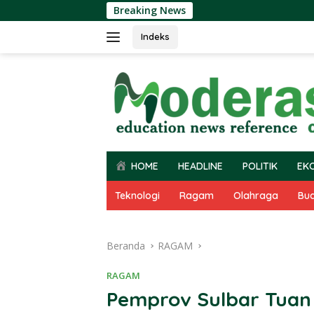
Langsung
Breaking News
ke
konten
Indeks
HOME
HEADLINE
POLITIK
EK
Teknologi
Ragam
Olahraga
Bu
Beranda
RAGAM
RAGAM
Pemprov Sulbar Tua