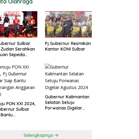
ita Olahraga
ubernur Sulbar
Pj Gubernur Resmikan
 Zudan Serahkan
Kantor KONI Sulbar
tuan Sepeda
k Atlet Berlaga di
 2024
Gubernur Kalimantan
Selatan Setuju
ju PON XXI 2024,
Porwanas Digelar
ubernur Sulbar
Agustus 2024
 Bantu
urangan
garan KONI
Selengkapnya