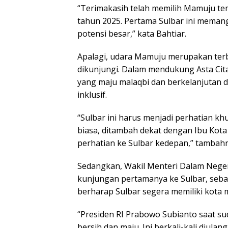
“Terimakasih telah memilih Mamuju te
tahun 2025. Pertama Sulbar ini memang
potensi besar,” kata Bahtiar.
Apalagi, udara Mamuju merupakan terb
dikunjungi. Dalam mendukung Asta Ci
yang maju malaqbi dan berkelanjutan d
inklusif.
“Sulbar ini harus menjadi perhatian kh
biasa, ditambah dekat dengan Ibu Kota
perhatian ke Sulbar kedepan,” tambahn
Sedangkan, Wakil Menteri Dalam Neger
kunjungan pertamanya ke Sulbar, sebab
berharap Sulbar segera memiliki kota 
“Presiden RI Prabowo Subianto saat s
bersih dan maju. Ini berkali-kali diula